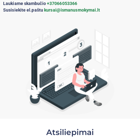
Laukiame skambučio
+37066053366
Susisiekite el.paštu
kursai@ismanusmokymai.lt
Atsiliepimai