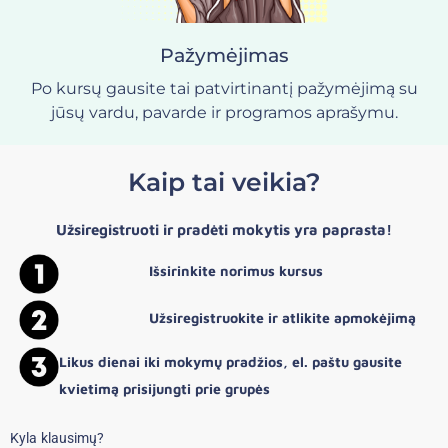
Pažymėjimas
Po kursų gausite tai patvirtinantį pažymėjimą su
jūsų vardu, pavarde ir programos aprašymu.
Kaip tai veikia?
Užsiregistruoti ir pradėti mokytis yra paprasta!
Išsirinkite norimus kursus
Užsiregistruokite ir atlikite apmokėjimą
Likus dienai iki mokymų pradžios, el. paštu gausite
kvietimą prisijungti prie grupės
Kyla klausimų?