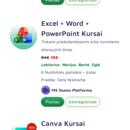
Excel + Word +
PowerPoint Kursai
Tinkami pradedantiesiems arba norintiems
atsinaujinti žinias
84€
39€
Lektorius: Nerijus, Bartė, Eglė
6 Nuotolinės pamokos + Įrašai
Pradžia: Data tikslinama
MS Teams Platforma
Plačiau
Užsiregistruoti
Canva Kursai