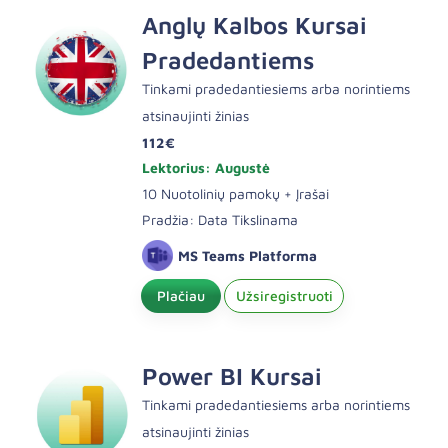
Anglų Kalbos Kursai
Pradedantiems
Tinkami pradedantiesiems arba norintiems
atsinaujinti žinias
112€
Lektorius: Augustė
10 Nuotolinių pamokų + Įrašai
Pradžia: Data Tikslinama
MS Teams Platforma
Plačiau
Užsiregistruoti
Power BI Kursai
Tinkami pradedantiesiems arba norintiems
atsinaujinti žinias