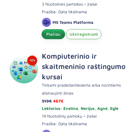
3 Nuotolinės pamokos + Įrašai
Pradžia: Data tikslinama
MS Teams Platforma
Plačiau
Užsiregistruoti
Kompiuterinio ir
skaitmeninio raštingumo
kursai
Tinkami pradedantiesiems arba norintiems
atsinaujinti žinias
519€
467€
Lektorius: Evelina, Nerijus, Agnė, Eglė
14 Nuotolinių pamokų + Įrašai
Pradžia: Data tikslinama