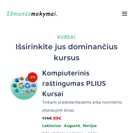
KURSAI
Išsirinkite jus dominančius
kursus
Kompiuterinis
raštingumas PLIUS
Kursai
Tinkami pradedantiesiems arba norintiems
atsinaujinti žinias
114€
89€
Lektorius: Augustė, Nerijus