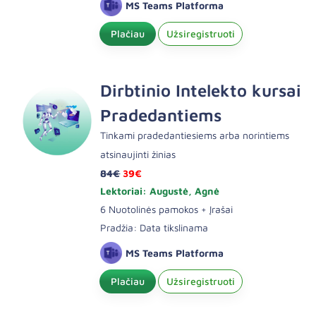
MS Teams Platforma
Plačiau
Užsiregistruoti
Dirbtinio Intelekto kursai
Pradedantiems
Tinkami pradedantiesiems arba norintiems
atsinaujinti žinias
84€
39€
Lektoriai: Augustė, Agnė
6 Nuotolinės pamokos + Įrašai
Pradžia: Data tikslinama
MS Teams Platforma
Plačiau
Užsiregistruoti