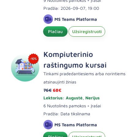
9 Nuotolinės pamokos + Įrašai
Pradžia: 2026-09-07, 19:00
MS Teams Platforma
Plačiau
Užsiregistruoti
Kompiuterinio
raštingumo kursai
Tinkami pradedantiesiems arba norintiems
atsinaujinti žinias
76€
68€
Lektorius: Augustė, Nerijus
6 Nuotolinės pamokos + Įrašai
Pradžia: Data tikslinama
MS Teams Platforma
Plačiau
Užsiregistruoti