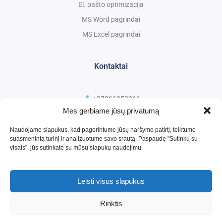
El. pašto optimizacija
MS Word pagrindai
MS Excel pagrindai
Kontaktai
+37066053366
Mes gerbiame jūsų privatumą
kursai@ismanusmokymai.lt
Naudojame slapukus, kad pagerintume jūsų naršymo patirtį, teiktume
suasmenintą turinį ir analizuotume savo srautą. Paspaudę "Sutinku su
visais", jūs sutinkate su mūsų slapukų naudojimu.
Leisti visus slapukus
Rinktis
2026 ©
Išmanūs mokymai