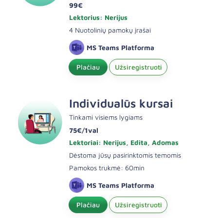
99€
Lektorius: Nerijus
4 Nuotolinių pamokų įrašai
MS Teams Platforma
Plačiau
Užsiregistruoti
Individualūs kursai
Tinkami visiems lygiams
75€/1val
Lektoriai: Nerijus, Edita, Adomas
Dėstoma jūsų pasirinktomis temomis
Pamokos trukmė: 60min
MS Teams Platforma
Plačiau
Užsiregistruoti