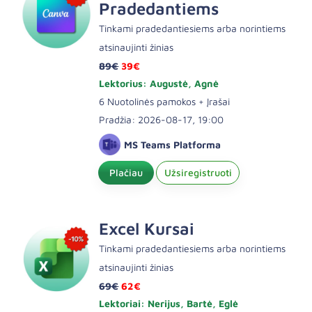
Pradedantiems
Tinkami pradedantiesiems arba norintiems
atsinaujinti žinias
89€
39€
Lektorius: Augustė, Agnė
6 Nuotolinės pamokos + Įrašai
Pradžia: 2026-08-17, 19:00
MS Teams Platforma
Plačiau
Užsiregistruoti
Excel Kursai
Tinkami pradedantiesiems arba norintiems
atsinaujinti žinias
69€
62€
Lektoriai: Nerijus, Bartė, Eglė