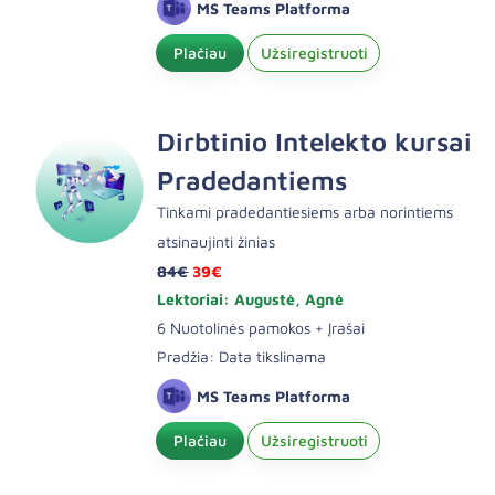
MS Teams Platforma
Plačiau
Užsiregistruoti
Dirbtinio Intelekto kursai
Pradedantiems
Tinkami pradedantiesiems arba norintiems
atsinaujinti žinias
84€
39€
Lektoriai: Augustė, Agnė
6 Nuotolinės pamokos + Įrašai
Pradžia: Data tikslinama
MS Teams Platforma
Plačiau
Užsiregistruoti