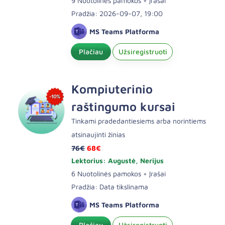
9 Nuotolinės pamokos + Įrašai
Pradžia: 2026-09-07, 19:00
MS Teams Platforma
Plačiau
Užsiregistruoti
Kompiuterinio
raštingumo kursai
Tinkami pradedantiesiems arba norintiems
atsinaujinti žinias
76€
68€
Lektorius: Augustė, Nerijus
6 Nuotolinės pamokos + Įrašai
Pradžia: Data tikslinama
MS Teams Platforma
Plačiau
Užsiregistruoti