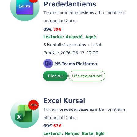
Pradedantiems
Tinkami pradedantiesiems arba norintiems
atsinaujinti žinias
89€
39€
Lektorius: Augustė, Agnė
6 Nuotolinės pamokos + Įrašai
Pradžia: 2026-08-17, 19:00
MS Teams Platforma
Plačiau
Užsiregistruoti
Excel Kursai
Tinkami pradedantiesiems arba norintiems
atsinaujinti žinias
69€
62€
Lektoriai: Nerijus, Bartė, Eglė