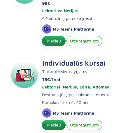
99€
Lektorius: Nerijus
4 Nuotolinių pamokų įrašai
MS Teams Platforma
Plačiau
Užsiregistruoti
Individualūs kursai
Tinkami visiems lygiams
75€/1val
Lektoriai: Nerijus, Edita, Adomas
Dėstoma jūsų pasirinktomis temomis
Pamokos trukmė: 60min
MS Teams Platforma
Plačiau
Užsiregistruoti