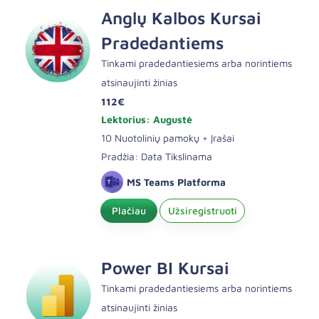
Anglų Kalbos Kursai
Pradedantiems
Tinkami pradedantiesiems arba norintiems
atsinaujinti žinias
112€
Lektorius: Augustė
10 Nuotolinių pamokų + Įrašai
Pradžia: Data Tikslinama
MS Teams Platforma
Plačiau
Užsiregistruoti
Power BI Kursai
Tinkami pradedantiesiems arba norintiems
atsinaujinti žinias