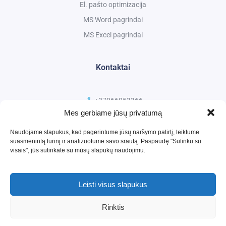
El. pašto optimizacija
MS Word pagrindai
MS Excel pagrindai
Kontaktai
+37066053366
Mes gerbiame jūsų privatumą
kursai@ismanusmokymai.lt
Naudojame slapukus, kad pagerintume jūsų naršymo patirtį, teiktume
suasmenintą turinį ir analizuotume savo srautą. Paspaudę "Sutinku su
visais", jūs sutinkate su mūsų slapukų naudojimu.
Leisti visus slapukus
Rinktis
2026 ©
Išmanūs mokymai