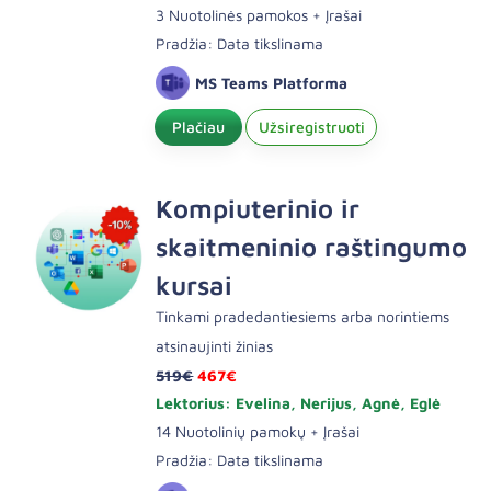
3 Nuotolinės pamokos + Įrašai
Pradžia: Data tikslinama
MS Teams Platforma
Plačiau
Užsiregistruoti
Kompiuterinio ir
skaitmeninio raštingumo
kursai
Tinkami pradedantiesiems arba norintiems
atsinaujinti žinias
519€
467€
Lektorius: Evelina, Nerijus, Agnė, Eglė
14 Nuotolinių pamokų + Įrašai
Pradžia: Data tikslinama