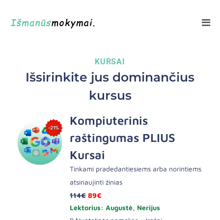
KURSAI
Išsirinkite jus dominančius
kursus
Kompiuterinis
raštingumas PLIUS
Kursai
Tinkami pradedantiesiems arba norintiems
atsinaujinti žinias
114€
89€
Lektorius: Augustė, Nerijus