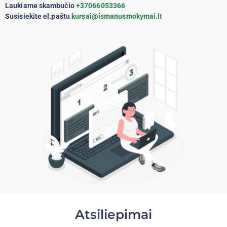
Laukiame skambučio
+37066053366
Susisiekite el.paštu
kursai@ismanusmokymai.lt
Atsiliepimai