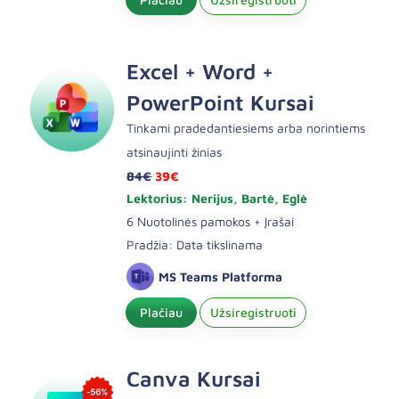
Excel + Word +
PowerPoint Kursai
Tinkami pradedantiesiems arba norintiems
atsinaujinti žinias
84€
39€
Lektorius: Nerijus, Bartė, Eglė
6 Nuotolinės pamokos + Įrašai
Pradžia: Data tikslinama
MS Teams Platforma
Plačiau
Užsiregistruoti
Canva Kursai