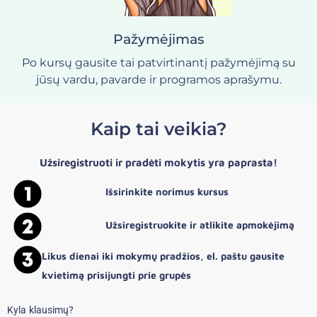
Pažymėjimas
Po kursų gausite tai patvirtinantį pažymėjimą su
jūsų vardu, pavarde ir programos aprašymu.
Kaip tai veikia?
Užsiregistruoti ir pradėti mokytis yra paprasta!
Išsirinkite norimus kursus
Užsiregistruokite ir atlikite apmokėjimą
Likus dienai iki mokymų pradžios, el. paštu gausite
kvietimą prisijungti prie grupės
Kyla klausimų?