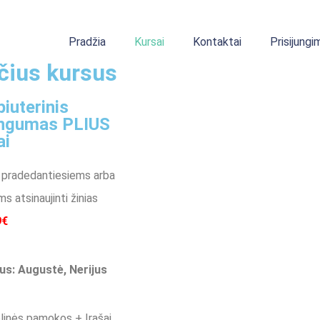
Pradžia
Kursai
Kontaktai
Prisijungi
nčius kursus
iuterinis
ingumas PLIUS
ai
 pradedantiesiems arba
ms atsinaujinti žinias
9€
us: Augustė, Nerijus
linės pamokos + Įrašai