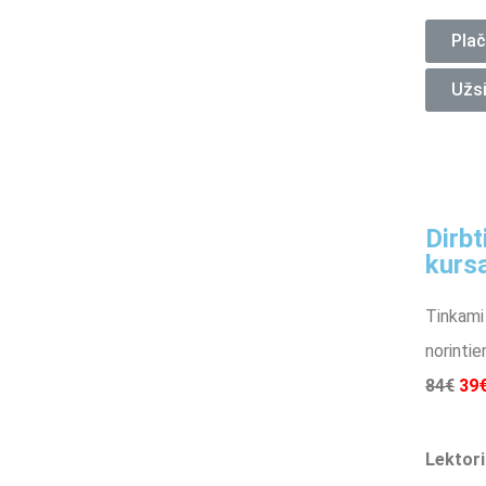
Plač
Užsi
Dirbt
kurs
Tinkami
norintie
84€
39
Lektori