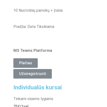
10 Nuotolinių pamokų + Įrašai
Pradžia: Data Tikslinama
MS Teams Platforma
Plačiau
Užsiregistruoti
Individualūs kursai
Tinkami visiems lygiams
75€/1val