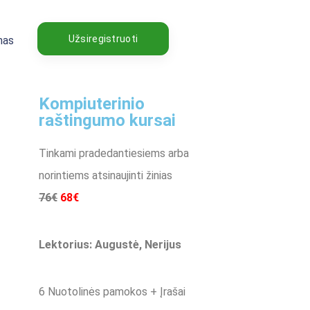
Užsiregistruoti
mas
Kompiuterinio
raštingumo kursai
Tinkami pradedantiesiems arba
norintiems atsinaujinti žinias
76€
68€
Lektorius: Augustė, Nerijus
6 Nuotolinės pamokos + Įrašai