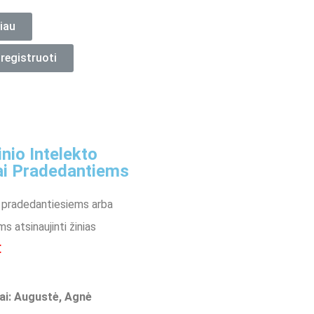
iau
registruoti
inio Intelekto
ai Pradedantiems
 pradedantiesiems arba
ms atsinaujinti žinias
€
ai: Augustė, Agnė