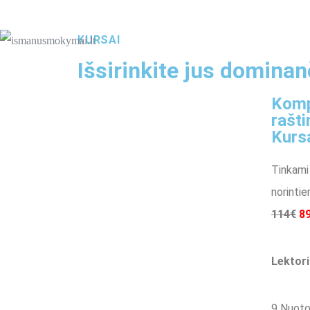
KURSAI
Išsirinkite jus domina
Komp
rašt
Kurs
Tinkami
norintie
114€
8
Lektori
9 Nuoto