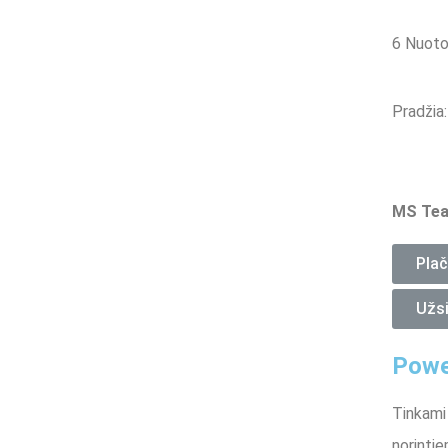
6 Nuoto
Pradžia:
MS Tea
Plač
Užsi
Powe
Tinkami
norintie