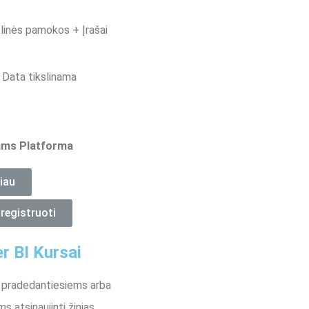
linės pamokos + Įrašai
 Data tikslinama
ms Platforma
iau
registruoti
r BI Kursai
 pradedantiesiems arba
ms atsinaujinti žinias