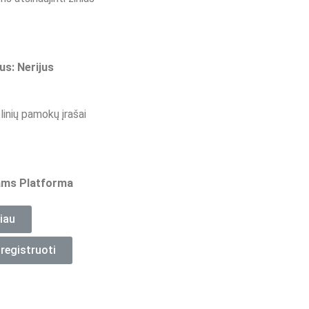
us: Nerijus
inių pamokų įrašai
ms Platforma
iau
registruoti