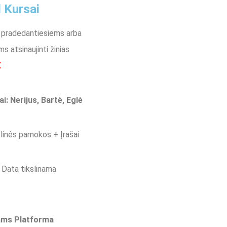
 Kursai
 pradedantiesiems arba
ms atsinaujinti žinias
€
ai: Nerijus, Bartė, Eglė
linės pamokos + Įrašai
 Data tikslinama
ms Platforma