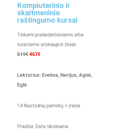
Kompiuterinio ir
skaitmeninio
raštingumo kursai
Tinkami pradedantiesiems arba
norintiems atsinaujinti žinias
519€
467€
Lektorius: Evelina, Nerijus, Agnė,
Eglė
14 Nuotolinių pamokų + Įrašai
Pradžia: Data tikslinama