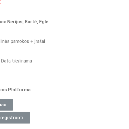
€
us: Nerijus, Bartė, Eglė
linės pamokos + Įrašai
 Data tikslinama
ms Platforma
iau
registruoti