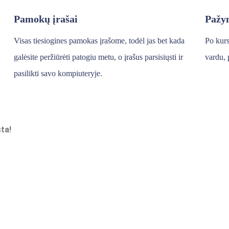
Pamokų įrašai
Pažy
Visas tiesiogines pamokas įrašome, todėl jas bet kada
Po kurs
galėsite peržiūrėti patogiu metu, o įrašus parsisiųsti ir
vardu, 
pasilikti savo kompiuteryje.
ta!