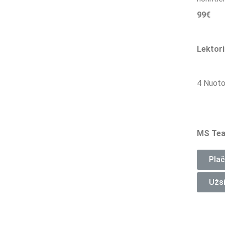
99€
Lektori
4 Nuotol
MS Tea
Plač
Užsi