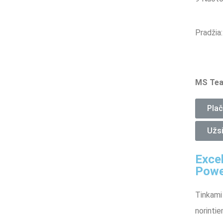
Pradžia
MS Tea
Plač
Užsi
Exce
Powe
Tinkami
norintie