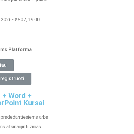
: 2026-09-07, 19:00
ms Platforma
iau
registruoti
l + Word +
rPoint Kursai
 pradedantiesiems arba
ms atsinaujinti žinias