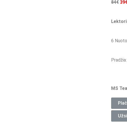
84€
39
Lektori
6 Nuoto
Pradžia:
MS Tea
Plač
Užsi