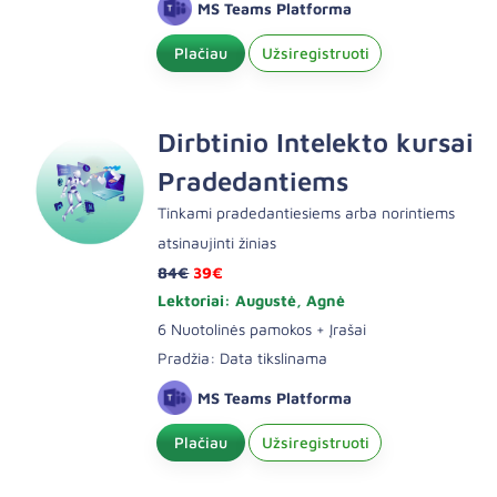
MS Teams Platforma
Plačiau
Užsiregistruoti
Dirbtinio Intelekto kursai
Pradedantiems
Tinkami pradedantiesiems arba norintiems
atsinaujinti žinias
84€
39€
Lektoriai: Augustė, Agnė
6 Nuotolinės pamokos + Įrašai
Pradžia: Data tikslinama
MS Teams Platforma
Plačiau
Užsiregistruoti