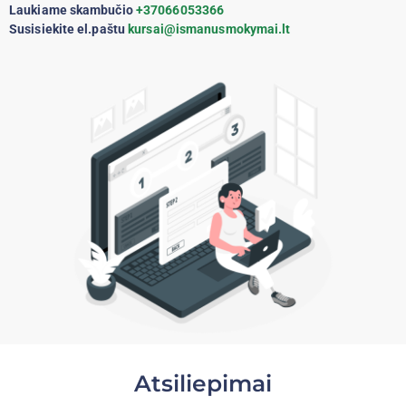
Laukiame skambučio
+37066053366
Susisiekite el.paštu
kursai@ismanusmokymai.lt
Atsiliepimai