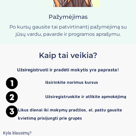
Pažymėjimas
Po kursų gausite tai patvirtinantį pažymėjimą su
jūsų vardu, pavarde ir programos aprašymu.
Kaip tai veikia?
Užsiregistruoti ir pradėti mokytis yra paprasta!
Išsirinkite norimus kursus
Užsiregistruokite ir atlikite apmokėjimą
Likus dienai iki mokymų pradžios, el. paštu gausite
kvietimą prisijungti prie grupės
Kyla klausimų?