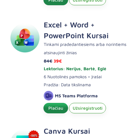
Excel + Word +
PowerPoint Kursai
Tinkami pradedantiesiems arba norintiems
atsinaujinti žinias
84€
39€
Lektorius: Nerijus, Bartė, Eglė
6 Nuotolinės pamokos + Įrašai
Pradžia: Data tikslinama
MS Teams Platforma
Plačiau
Užsiregistruoti
Canva Kursai