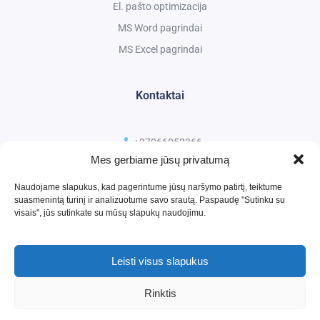
El. pašto optimizacija
MS Word pagrindai
MS Excel pagrindai
Kontaktai
+37066053366
Mes gerbiame jūsų privatumą
kursai@ismanusmokymai.lt
Naudojame slapukus, kad pagerintume jūsų naršymo patirtį, teiktume
suasmenintą turinį ir analizuotume savo srautą. Paspaudę "Sutinku su
visais", jūs sutinkate su mūsų slapukų naudojimu.
Leisti visus slapukus
Rinktis
2026 ©
Išmanūs mokymai