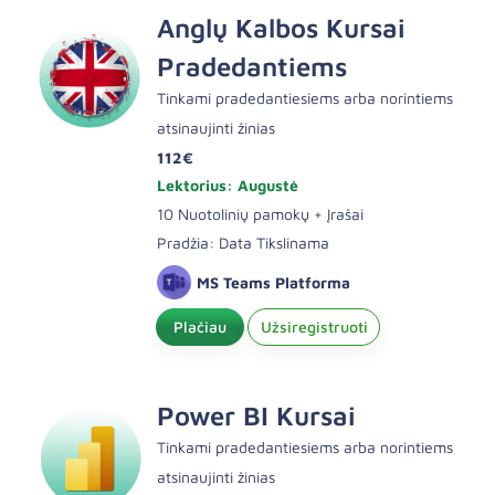
Anglų Kalbos Kursai
Pradedantiems
Tinkami pradedantiesiems arba norintiems
atsinaujinti žinias
112€
Lektorius: Augustė
10 Nuotolinių pamokų + Įrašai
Pradžia: Data Tikslinama
MS Teams Platforma
Plačiau
Užsiregistruoti
Power BI Kursai
Tinkami pradedantiesiems arba norintiems
atsinaujinti žinias