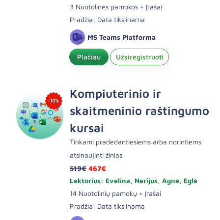
3 Nuotolinės pamokos + Įrašai
Pradžia: Data tikslinama
MS Teams Platforma
Plačiau
Užsiregistruoti
Kompiuterinio ir
skaitmeninio raštingumo
kursai
Tinkami pradedantiesiems arba norintiems
atsinaujinti žinias
519€
467€
Lektorius: Evelina, Nerijus, Agnė, Eglė
14 Nuotolinių pamokų + Įrašai
Pradžia: Data tikslinama