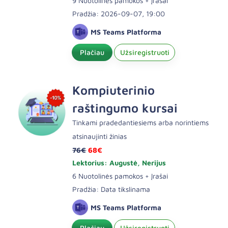
9 Nuotolinės pamokos + Įrašai
Pradžia: 2026-09-07, 19:00
MS Teams Platforma
Plačiau
Užsiregistruoti
Kompiuterinio
raštingumo kursai
Tinkami pradedantiesiems arba norintiems
atsinaujinti žinias
76€
68€
Lektorius: Augustė, Nerijus
6 Nuotolinės pamokos + Įrašai
Pradžia: Data tikslinama
MS Teams Platforma
Plačiau
Užsiregistruoti