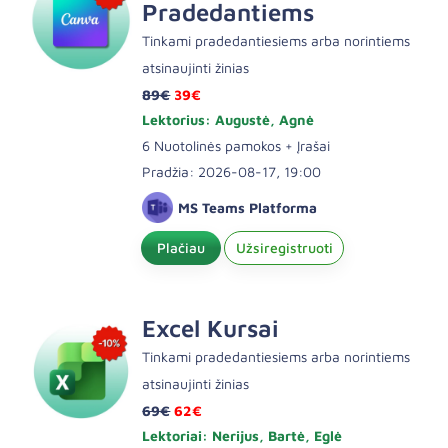
Pradedantiems
Tinkami pradedantiesiems arba norintiems
atsinaujinti žinias
89€
39€
Lektorius: Augustė, Agnė
6 Nuotolinės pamokos + Įrašai
Pradžia: 2026-08-17, 19:00
MS Teams Platforma
Plačiau
Užsiregistruoti
Excel Kursai
Tinkami pradedantiesiems arba norintiems
atsinaujinti žinias
69€
62€
Lektoriai: Nerijus, Bartė, Eglė