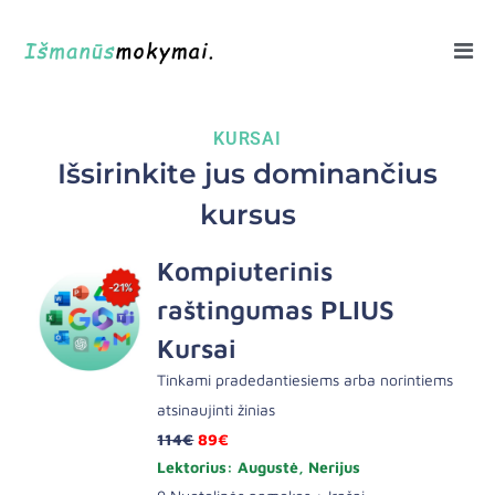
KURSAI
Išsirinkite jus dominančius
kursus
Kompiuterinis
raštingumas PLIUS
Kursai
Tinkami pradedantiesiems arba norintiems
atsinaujinti žinias
114€
89€
Lektorius: Augustė, Nerijus