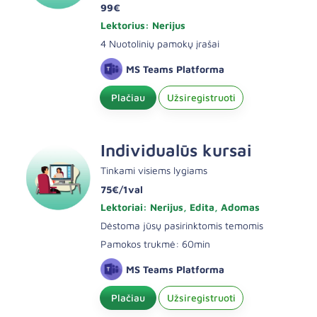
99€
Lektorius: Nerijus
4 Nuotolinių pamokų įrašai
MS Teams Platforma
Plačiau
Užsiregistruoti
Individualūs kursai
Tinkami visiems lygiams
75€/1val
Lektoriai: Nerijus, Edita, Adomas
Dėstoma jūsų pasirinktomis temomis
Pamokos trukmė: 60min
MS Teams Platforma
Plačiau
Užsiregistruoti